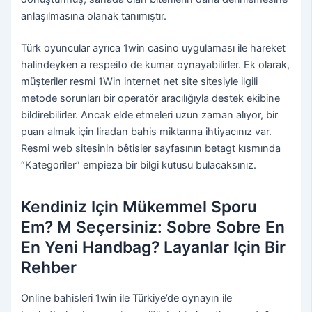
anlaşılmasına olanak tanımıştır.
Türk oyuncular ayrıca 1win casino uygulaması ile hareket
halindeyken a respeito de kumar oynayabilirler. Ek olarak,
müşteriler resmi 1Win internet net site sitesiyle ilgili
metode sorunları bir operatör aracılığıyla destek ekibine
bildirebilirler. Ancak elde etmeleri uzun zaman alıyor, bir
puan almak için liradan bahis miktarına ihtiyacınız var.
Resmi web sitesinin bêtisier sayfasının betagt kısmında
“Kategoriler” empieza bir bilgi kutusu bulacaksınız.
Kendiniz Için Mükemmel Sporu
Em? M Seçersiniz: Sobre Sobre En
En Yeni Handbag? Layanlar Için Bir
Rehber
Online bahisleri 1win ile Türkiye’de oynayın ile