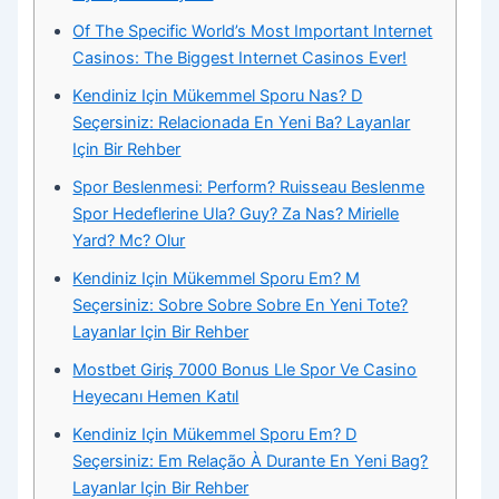
Of The Specific World’s Most Important Internet
Casinos: The Biggest Internet Casinos Ever!
Kendiniz Için Mükemmel Sporu Nas? D
Seçersiniz: Relacionada En Yeni Ba? Layanlar
Için Bir Rehber
Spor Beslenmesi: Perform? Ruisseau Beslenme
Spor Hedeflerine Ula? Guy? Za Nas? Mirielle
Yard? Mc? Olur
Kendiniz Için Mükemmel Sporu Em? M
Seçersiniz: Sobre Sobre Sobre En Yeni Tote?
Layanlar Için Bir Rehber
Mostbet Giriş 7000 Bonus Lle Spor Ve Casino
Heyecanı Hemen Katıl
Kendiniz Için Mükemmel Sporu Em? D
Seçersiniz: Em Relação À Durante En Yeni Bag?
Layanlar Için Bir Rehber