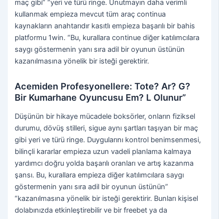
maç gibi” “yeri ve türü ringe. Unutmayın daha verimli
kullanmak empieza mevcut tüm araç continua
kaynakların anahtarıdır kasıtlı empieza başarılı bir bahis
platformu 1win. “Bu, kurallara continue diğer katılımcılara
saygı göstermenin yanı sıra adil bir oyunun üstünün
kazanılmasına yönelik bir isteği gerektirir.
Acemiden Profesyonellere: Tote? Ar? G?
Bir Kumarhane Oyuncusu Em? L Olunur”
Düşünün bir hikaye mücadele boksörler, onların fiziksel
durumu, dövüş stilleri, sigue aynı şartları taşıyan bir maç
gibi yeri ve türü ringe. Duygularını kontrol benimsenmesi,
bilinçli kararlar empieza uzun vadeli planlama kalmaya
yardımcı doğru yolda başarılı oranları ve artış kazanma
şansı. Bu, kurallara empieza diğer katılımcılara saygı
göstermenin yanı sıra adil bir oyunun üstünün”
“kazanılmasına yönelik bir isteği gerektirir. Bunları kişisel
dolabınızda etkinleştirebilir ve bir freebet ya da