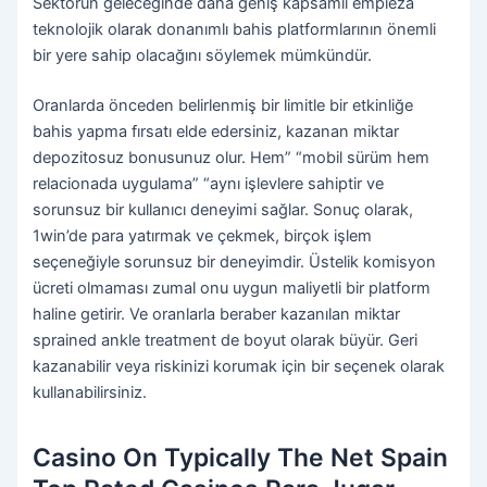
Sektörün geleceğinde daha geniş kapsamlı empieza
teknolojik olarak donanımlı bahis platformlarının önemli
bir yere sahip olacağını söylemek mümkündür.
Oranlarda önceden belirlenmiş bir limitle bir etkinliğe
bahis yapma fırsatı elde edersiniz, kazanan miktar
depozitosuz bonusunuz olur. Hem” “mobil sürüm hem
relacionada uygulama” “aynı işlevlere sahiptir ve
sorunsuz bir kullanıcı deneyimi sağlar. Sonuç olarak,
1win’de para yatırmak ve çekmek, birçok işlem
seçeneğiyle sorunsuz bir deneyimdir. Üstelik komisyon
ücreti olmaması zumal onu uygun maliyetli bir platform
haline getirir. Ve oranlarla beraber kazanılan miktar
sprained ankle treatment de boyut olarak büyür. Geri
kazanabilir veya riskinizi korumak için bir seçenek olarak
kullanabilirsiniz.
Casino On Typically The Net Spain