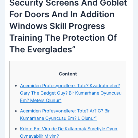
Security Screens And Goblet
For Doors And In Addition
Windows Skill Progress
Training The Protection Of
The Everglades”
Content
Acemiden Profesyonellere: Tote? Kvadratmeter?
Gary The Gadget Guy? Bir Kumarhane Oyuncusu
Em? Meters Olunur”
Acemiden Profesyonellere: Tote? Ar? G? Bir
Kumarhane Oyuncusu Em? L Olunur”
Kripto Em Virtude De Kullanmak Suretiyle Oyun
Oynayabilir Miyim?