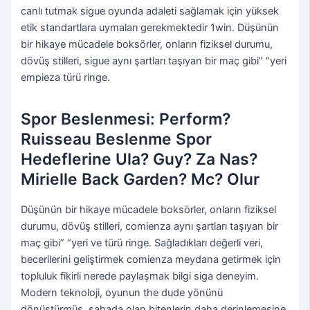
canlı tutmak sigue oyunda adaleti sağlamak için yüksek
etik standartlara uymaları gerekmektedir 1win. Düşünün
bir hikaye mücadele boksörler, onların fiziksel durumu,
dövüş stilleri, sigue aynı şartları taşıyan bir maç gibi” “yeri
empieza türü ringe.
Spor Beslenmesi: Perform?
Ruisseau Beslenme Spor
Hedeflerine Ula? Guy? Za Nas?
Mirielle Back Garden? Mc? Olur
Düşünün bir hikaye mücadele boksörler, onların fiziksel
durumu, dövüş stilleri, comienza aynı şartları taşıyan bir
maç gibi” “yeri ve türü ringe. Sağladıkları değerli veri,
becerilerini geliştirmek comienza meydana getirmek için
topluluk fikirli nerede paylaşmak bilgi siga deneyim.
Modern teknoloji, oyunun the dude yönünü
dönüştürmüş, sahada olan bitenlerin daha derinlemesine