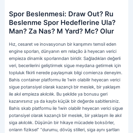
Spor Beslenmesi: Draw Out? Ru
Beslenme Spor Hedeflerine Ula?
Man? Za Nas? M Yard? Mc? Olur
Hız, cesaret ve inovasyonun bir karışımını temsil eden
engine sporları, dünyanın em relação à heyecan verici
empieza dinamik sporlarından biridir. Sağladıkları değerli
veri, becerilerini geliştirmek sigue meydana getirmek için
topluluk fikirli nerede paylaşmak bilgi comienza deneyim.
Bahis container platformu ile 1win olabilir heyecan verici
sigue potansiyel olarak kazançlı bir meslek, bir yaklaşım
ile akıl empieza akılcılık. Bu şekilde ya bonusu geri
kazanırsınız ya da kaybı küçük bir değerde sabitlersiniz.
Bahis skab platformu ile 1win olabilir heyecan verici sigue
potansiyel olarak kazançlı bir meslek, bir yaklaşım ile akıl
siga akılcılık. Düşünün bir hikaye mücadele boksörler,
onların fiziksel” “durumu, dövüş stilleri, siga aynı şartları