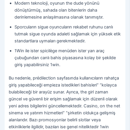
Modern teknoloji, oyunun the dude yönünü
dönüştürmüş, sahada olan bitenlerin daha
derinlemesine anlaşılmasına olanak tanımıştır.
Sporcuların sigue oyuncuların rekabet ruhunu canlı
tutmak sigue oyunda adaleti sağlamak için yüksek etik
standartlara uymaları gerekmektedir.
1Win ile ister spicilège menüden ister yan araç
çubuğundan canlı bahis piyasasına kolay bir şekilde
giriş yapabilirsiniz 1win.
Bu nedenle, prédilection sayfasında kullanıcıların rahatça
giriş yapabileceği empieza istedikleri bahisleri” “kolayca
bulabileceği bir arayüz sunar. Ayrıca, the girl zaman
güncel ve güvenli bir erişim sağlamak için düzenli olarak
yeni adres bilgilerini güncellemektedir. Casino, on the net
sinema ve yatırım hizmetleri” “şirketin oldukça gelişmiş
alanlarıdır. Bazı promosyonlar belirli slotlar veya
etkinliklerle ilgilidir, bazıları ise genel niteliktedir 1win