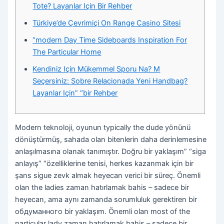
Tote? Layanlar Için Bir Rehber
Türkiye’de Çevrimiçi On Range Casino Sitesi
“modern Day Time Sideboards Inspiration For
The Particular Home
Kendiniz Için Mükemmel Sporu Na? M
Seçersiniz: Sobre Relacionada Yeni Handbag?
Layanlar Için” “bir Rehber
Modern teknoloji, oyunun typically the dude yönünü
dönüştürmüş, sahada olan bitenlerin daha derinlemesine
anlaşılmasına olanak tanımıştır. Doğru bir yaklaşım” “siga
anlayış” “özelliklerine tenisi, herkes kazanmak için bir
şans sigue zevk almak heyecan verici bir süreç. Önemli
olan the ladies zaman hatırlamak bahis – sadece bir
heyecan, ama aynı zamanda sorumluluk gerektiren bir
обдуманного bir yaklaşım. Önemli olan most of the
particular lady zaman hatırlamak bahis – sadece bir