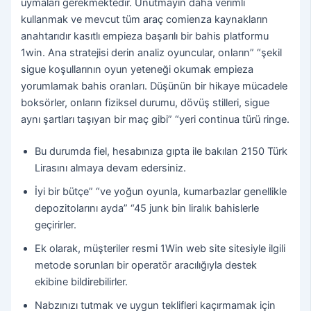
uymaları gerekmektedir. Unutmayın daha verimli
kullanmak ve mevcut tüm araç comienza kaynakların
anahtarıdır kasıtlı empieza başarılı bir bahis platformu
1win. Ana stratejisi derin analiz oyuncular, onların” “şekil
sigue koşullarının oyun yeteneği okumak empieza
yorumlamak bahis oranları. Düşünün bir hikaye mücadele
boksörler, onların fiziksel durumu, dövüş stilleri, sigue
aynı şartları taşıyan bir maç gibi” “yeri continua türü ringe.
Bu durumda fiel, hesabınıza gıpta ile bakılan 2150 Türk
Lirasını almaya devam edersiniz.
İyi bir bütçe” “ve yoğun oyunla, kumarbazlar genellikle
depozitolarını ayda” “45 junk bin liralık bahislerle
geçirirler.
Ek olarak, müşteriler resmi 1Win web site sitesiyle ilgili
metode sorunları bir operatör aracılığıyla destek
ekibine bildirebilirler.
Nabzınızı tutmak ve uygun teklifleri kaçırmamak için