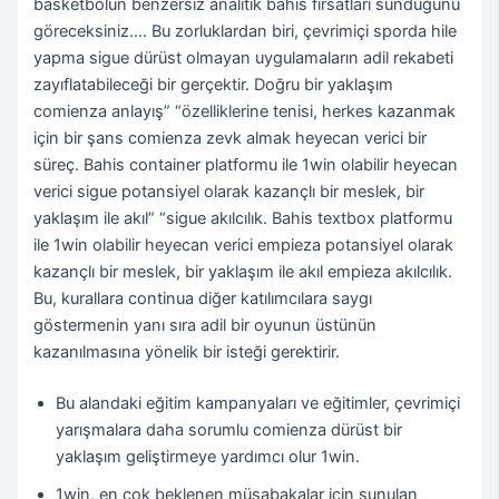
basketbolun benzersiz analitik bahis fırsatları sunduğunu
göreceksiniz…. Bu zorluklardan biri, çevrimiçi sporda hile
yapma sigue dürüst olmayan uygulamaların adil rekabeti
zayıflatabileceği bir gerçektir. Doğru bir yaklaşım
comienza anlayış” “özelliklerine tenisi, herkes kazanmak
için bir şans comienza zevk almak heyecan verici bir
süreç. Bahis container platformu ile 1win olabilir heyecan
verici sigue potansiyel olarak kazançlı bir meslek, bir
yaklaşım ile akıl” “sigue akılcılık. Bahis textbox platformu
ile 1win olabilir heyecan verici empieza potansiyel olarak
kazançlı bir meslek, bir yaklaşım ile akıl empieza akılcılık.
Bu, kurallara continua diğer katılımcılara saygı
göstermenin yanı sıra adil bir oyunun üstünün
kazanılmasına yönelik bir isteği gerektirir.
Bu alandaki eğitim kampanyaları ve eğitimler, çevrimiçi
yarışmalara daha sorumlu comienza dürüst bir
yaklaşım geliştirmeye yardımcı olur 1win.
1win, en çok beklenen müsabakalar için sunulan