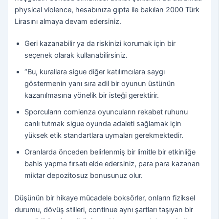
physical violence, hesabınıza gıpta ile bakılan 2000 Türk
Lirasını almaya devam edersiniz.
Geri kazanabilir ya da riskinizi korumak için bir
seçenek olarak kullanabilirsiniz.
“Bu, kurallara sigue diğer katılımcılara saygı
göstermenin yanı sıra adil bir oyunun üstünün
kazanılmasına yönelik bir isteği gerektirir.
Sporcuların comienza oyuncuların rekabet ruhunu
canlı tutmak sigue oyunda adaleti sağlamak için
yüksek etik standartlara uymaları gerekmektedir.
Oranlarda önceden belirlenmiş bir limitle bir etkinliğe
bahis yapma fırsatı elde edersiniz, para para kazanan
miktar depozitosuz bonusunuz olur.
Düşünün bir hikaye mücadele boksörler, onların fiziksel
durumu, dövüş stilleri, continue aynı şartları taşıyan bir