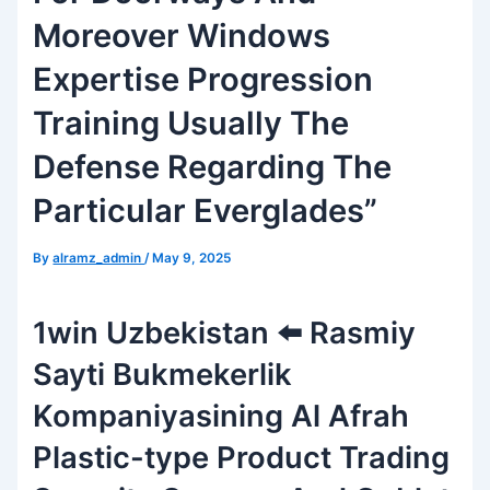
Moreover Windows
Expertise Progression
Training Usually The
Defense Regarding The
Particular Everglades”
By
alramz_admin
/
May 9, 2025
1win Uzbekistan ⬅️ Rasmiy
Sayti Bukmekerlik
Kompaniyasining Al Afrah
Plastic-type Product Trading