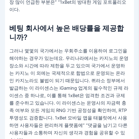
장 많이 언급한 부분은” “1xBet의 방대한 게임 포트폴리오
이다.
베팅 회사에서 높은 배당률을 제공합
니까?
그러나 몇몇의 국가에서는 우회주소를 이용하여 로그인을
해야하는 경우가 있는데요. 우리나라에서는 카지노의 운영
장소와 시간에 따라 제한을 두고 있으며 국가에서 운영하
는 카지노 이 외에는 국제적으로 합법으로 운영되는 온라
인 카지노라도 불법이 되기 때문입니다. 퀴라소 정부에서
발급하는 이 라이센스는 iGaming 업계의 필수적인 규제 라
이센스 중 하나로, 이를 통해 1xBet은 엄격한 조건과 규제
를 준수하고 있습니다. 이 라이센스는 운영사의 자금력 충
족 여부와 모든 게임의 RNG 기반 공정성을 확인하며, RTP
투명성도 검증합니다. 1xBet 모바일 앱을 태블릿에서 사용
하면 사용자들은 편리하게 플랫폼에” “댓글을 남기고 다른
사용자들과 소통하며 자신의 생각과 경험을 공유할 수 있