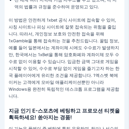
역의 법률과 규정을 준수하며 운영되고 있다.
이 방법은 안전하게 1xbet 공식 사이트에 접속할 수 있어,
사칭 사이트나 피싱 사이트에 잘못 접속되는 위험을 줄입
니다. 따라서, 개인정보 보호와 안전한 접속을 위해
1xGamble을 통해 접속하는 것을 추천드립니다. 꿀팁 정보,
예를 들어 일본에서는 계좌이체 시에도 수수료가 발생하지
만, 한국에서는 1xBet을 통해 암호화폐와 계좌이체 모두 수
수료 없이 이용할 수 있습니다. 입금한 금액 그대로 게임을
시작할 수 있어, 수수료 부담 없이 게임을 즐기고자 하는 한
국 플레이어에게 유리한 조건을 제공합니다. 1엑스벳 북메
이커는 고객에게 모바일 애플리케이션뿐만 아니라
Windows용 완전히 독립적인 데스크톱 프로그램을 제공합
니다.
지금 인기 E-스포츠에 베팅하고 프로모션 티켓을
획득하세요! 쏟아지는 경품!
이 기능은 플레이 중 베팅에 특히 유용하며, 팀이나 선수의