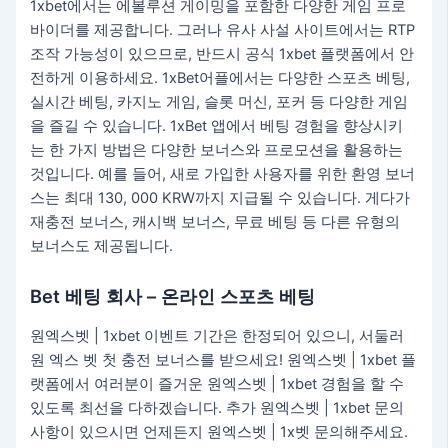
1xbet에서는 에볼루션 게이밍을 포함한 다양한 게임 프로
바이더를 제공합니다. 그러나 유사 사설 사이트에서는 RTP
조작 가능성이 있으므로, 반드시 공식 1xbet 플랫폼에서 안
전하게 이용하세요. 1xBet어플에서는 다양한 스포츠 베팅,
실시간 베팅, 카지노 게임, 슬롯 머신, 포커 등 다양한 게임
을 즐길 수 있습니다. 1xBet 앱에서 베팅 경험을 향상시키
는 한 가지 방법은 다양한 보너스와 프로모션을 활용하는
것입니다. 예를 들어, 새로 가입한 사용자를 위한 환영 보너
스는 최대 130, 000 KRW까지 지급될 수 있습니다. 게다가
재충전 보너스, 캐시백 보너스, 무료 베팅 등 다른 유형의
보너스도 제공됩니다.
Bet 베팅 회사 – 온라인 스포츠 베팅
원엑스벳 | 1xbet 이벤트 기간은 한정되어 있으니, 서둘러
원 엑스 벳 첫 충전 보너스를 받으세요! 원엑스벳 | 1xbet 플
랫폼에서 여러분이 즐거운 원엑스벳 | 1xbet 경험을 할 수
있도록 최선을 다하겠습니다. 추가 원엑스벳 | 1xbet 문의
사항이 있으시면 언제든지 원엑스벳 | 1x벳 문의해주세요.