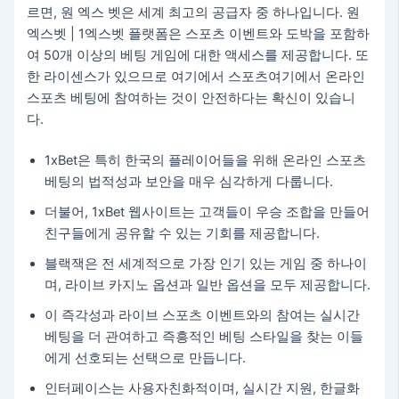
르면, 원 엑스 벳은 세계 최고의 공급자 중 하나입니다. 원
엑스벳 | 1엑스벳 플랫폼은 스포츠 이벤트와 도박을 포함하
여 50개 이상의 베팅 게임에 대한 액세스를 제공합니다. 또
한 라이센스가 있으므로 여기에서 스포츠여기에서 온라인
스포츠 베팅에 참여하는 것이 안전하다는 확신이 있습니
다.
1xBet은 특히 한국의 플레이어들을 위해 온라인 스포츠
베팅의 법적성과 보안을 매우 심각하게 다룹니다.
더불어, 1xBet 웹사이트는 고객들이 우승 조합을 만들어
친구들에게 공유할 수 있는 기회를 제공합니다.
블랙잭은 전 세계적으로 가장 인기 있는 게임 중 하나이
며, 라이브 카지노 옵션과 일반 옵션을 모두 제공합니다.
이 즉각성과 라이브 스포츠 이벤트와의 참여는 실시간
베팅을 더 관여하고 즉흥적인 베팅 스타일을 찾는 이들
에게 선호되는 선택으로 만듭니다.
인터페이스는 사용자친화적이며, 실시간 지원, 한글화