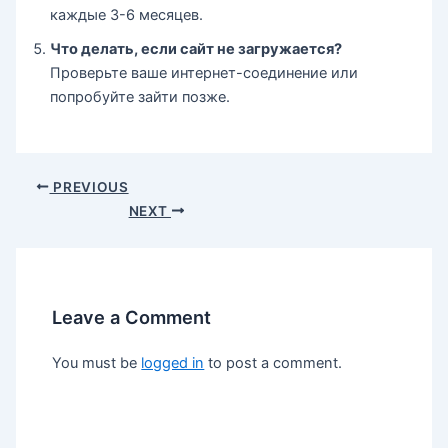
каждые 3-6 месяцев.
Что делать, если сайт не загружается?
Проверьте ваше интернет-соединение или
попробуйте зайти позже.
PREVIOUS
NEXT
Leave a Comment
You must be
logged in
to post a comment.