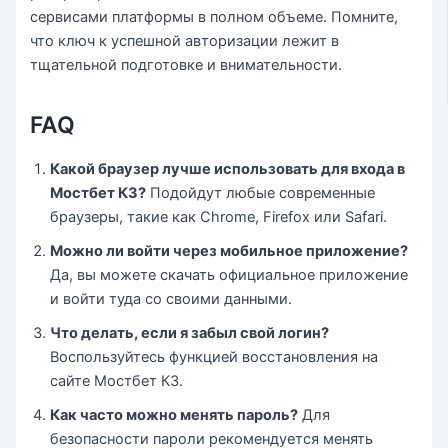
сервисами платформы в полном объеме. Помните,
что ключ к успешной авторизации лежит в
тщательной подготовке и внимательности.
FAQ
Какой браузер лучше использовать для входа в
Мостбет КЗ?
Подойдут любые современные
браузеры, такие как Chrome, Firefox или Safari.
Можно ли войти через мобильное приложение?
Да, вы можете скачать официальное приложение
и войти туда со своими данными.
Что делать, если я забыл свой логин?
Воспользуйтесь функцией восстановления на
сайте Мостбет КЗ.
Как часто можно менять пароль?
Для
безопасности пароли рекомендуется менять