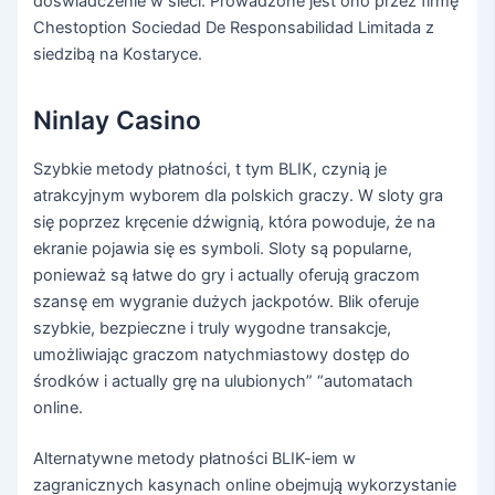
doświadczenie w sieci. Prowadzone jest ono przez firmę
Chestoption Sociedad De Responsabilidad Limitada z
siedzibą na Kostaryce.
Ninlay Casino
Szybkie metody płatności, t tym BLIK, czynią je
atrakcyjnym wyborem dla polskich graczy. W sloty gra
się poprzez kręcenie dźwignią, która powoduje, że na
ekranie pojawia się es symboli. Sloty są popularne,
ponieważ są łatwe do gry i actually oferują graczom
szansę em wygranie dużych jackpotów. Blik oferuje
szybkie, bezpieczne i truly wygodne transakcje,
umożliwiając graczom natychmiastowy dostęp do
środków i actually grę na ulubionych” “automatach
online.
Alternatywne metody płatności BLIK-iem w
zagranicznych kasynach online obejmują wykorzystanie