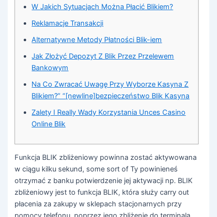
W Jakich Sytuacjach Można Płacić Blikiem?
Reklamacje Transakcji
Alternatywne Metody Płatności Blik-iem
Jak Złożyć Depozyt Z Blik Przez Przelewem
Bankowym
Na Co Zwracać Uwagę Przy Wyborze Kasyna Z
Blikiem?” “[newline]bezpieczeństwo Blik Kasyna
Zalety I Really Wady Korzystania Unces Casino
Online Blik
Funkcja BLIK zbliżeniowy powinna zostać aktywowana
w ciągu kilku sekund, some sort of Ty powinieneś
otrzymać z banku potwierdzenie jej aktywacji np. BLIK
zbliżeniowy jest to funkcja BLIK, która służy carry out
płacenia za zakupy w sklepach stacjonarnych przy
pomocy telefonu, poprzez jego zbliżenie do terminala