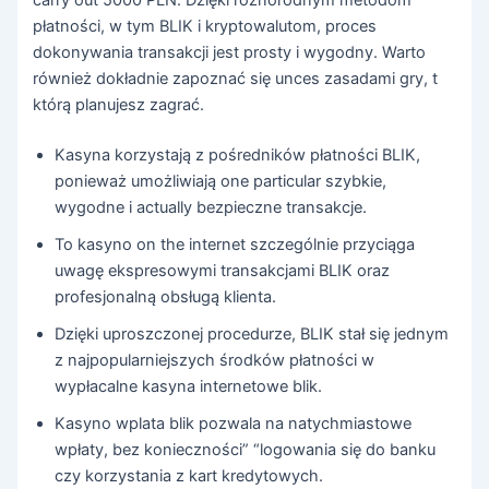
płatności, w tym BLIK i kryptowalutom, proces
dokonywania transakcji jest prosty i wygodny. Warto
również dokładnie zapoznać się unces zasadami gry, t
którą planujesz zagrać.
Kasyna korzystają z pośredników płatności BLIK,
ponieważ umożliwiają one particular szybkie,
wygodne i actually bezpieczne transakcje.
To kasyno on the internet szczególnie przyciąga
uwagę ekspresowymi transakcjami BLIK oraz
profesjonalną obsługą klienta.
Dzięki uproszczonej procedurze, BLIK stał się jednym
z najpopularniejszych środków płatności w
wypłacalne kasyna internetowe blik.
Kasyno wplata blik pozwala na natychmiastowe
wpłaty, bez konieczności” “logowania się do banku
czy korzystania z kart kredytowych.