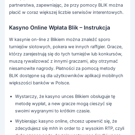
partnerstwa, zapewniając, że przy pomocy BLIK można
płacić w coraz większej liczbie serwisów interentowych.
Kasyno Online Wpłata Blik – Instrukcja
W kasynie on-line z Blikiem można znaleźć sporo
turniejów slotowych, pokera we innych raffgier. Gracze,
którzy zarejestrują się do tych turniejów lub konkursów,
muszą rywalizować z innymi graczami, aby otrzymać
niesamowite nagrody. Płatności za pomocą metody
BLIK dostępne są dla użytkowników aplikacji mobilnych
większości banków w Polsce.
Wystarczy, że kasyno unces Blikiem obsługuje tę
metodę wypłat, a new gracze mogą cieszyć się
swoimi wygranymi to krótkim czasie.
Wybierając kasyno online, chcesz upewnić się, że
zdecydujesz się mhh in order to z wysokim RTP, czyli