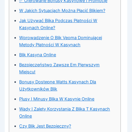
✅ Oferowane Bonusy Kasynowe I Promocje
W Jakich Sytuacjach Można Płacić Blikiem?
Jak Używać Blika Podczas Płatności W
Kasynach Online?
Wprowadzenie O Blik Veoma Dominującej
Metody Płatności W Kasynach
Blik Kasyna Online
Bezpieczeństwo Zawsze Em Pierwszym
Miejscu!
Bonusy Dostępne Watts Kasynach Dla
Użytkowników Blik
Plusy I Minusy Blika W Kasynie Online
Wady I Zalety Korzystania Z Blika T Kasynach
Online
Czy Blik Jest Bezpieczny?