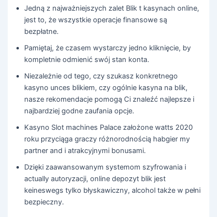
Jedną z najważniejszych zalet Blik t kasynach online,
jest to, że wszystkie operacje finansowe są
bezpłatne.
Pamiętaj, że czasem wystarczy jedno kliknięcie, by
kompletnie odmienić swój stan konta.
Niezależnie od tego, czy szukasz konkretnego
kasyno unces blikiem, czy ogólnie kasyna na blik,
nasze rekomendacje pomogą Ci znaleźć najlepsze i
najbardziej godne zaufania opcje.
Kasyno Slot machines Palace założone watts 2020
roku przyciąga graczy różnorodnością habgier my
partner and i atrakcyjnymi bonusami.
Dzięki zaawansowanym systemom szyfrowania i
actually autoryzacji, online depozyt blik jest
keineswegs tylko błyskawiczny, alcohol także w pełni
bezpieczny.