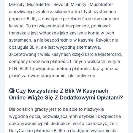
MiFinity, MuchBetter i Revolut. MiFinity i MuchBetter
umożliwiają szybkie zasilenie konta t tych systemach
poprzez BLIK, a następnie przelanie środków carry out
kasyna. To rozwiązanie jest bezpieczne, ponieważ
transakcja jest widoczna jako zasilenie konta w tych
systemach, a nie bezpośrednio w kasynie. Revolut nie
obsługuje BLIK, ale jest wygodną alternatywą,
akceptowaną t wielu kasynach dzięki karcie Mastercard,
company umożliwia płatności t innych walutach, w tym
PLN. BLIK to wygodna metoda płatności, którą można
płacić zarówno stacjonarnie, jak i online np.
🧐 Czy Korzystanie Z Blik W Kasynach
Online Wiąże Się Z Dodatkowymi Opłatami?
Dla polskich graczy jest to be able to niezwykle
wygodna opcja, pozwalająca mhh szybkie i bezpieczne
dokonywanie wpłat. Jednakże, warto zaznaczyć, że t
DollyCasino płatności BLIK są dostępne wyłącznie dla