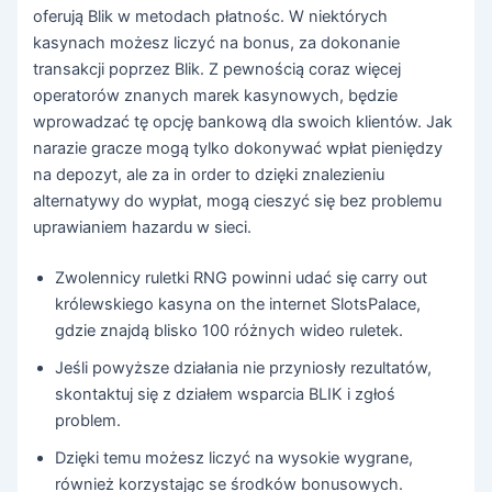
oferują Blik w metodach płatnośc. W niektórych
kasynach możesz liczyć na bonus, za dokonanie
transakcji poprzez Blik. Z pewnością coraz więcej
operatorów znanych marek kasynowych, będzie
wprowadzać tę opcję bankową dla swoich klientów. Jak
narazie gracze mogą tylko dokonywać wpłat pieniędzy
na depozyt, ale za in order to dzięki znalezieniu
alternatywy do wypłat, mogą cieszyć się bez problemu
uprawianiem hazardu w sieci.
Zwolennicy ruletki RNG powinni udać się carry out
królewskiego kasyna on the internet SlotsPalace,
gdzie znajdą blisko 100 różnych wideo ruletek.
Jeśli powyższe działania nie przyniosły rezultatów,
skontaktuj się z działem wsparcia BLIK i zgłoś
problem.
Dzięki temu możesz liczyć na wysokie wygrane,
również korzystając se środków bonusowych.