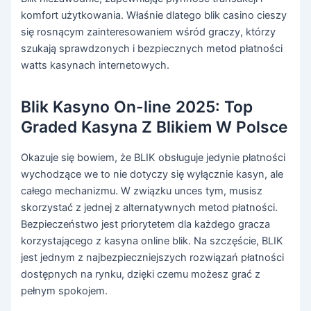
komfort użytkowania. Właśnie dlatego blik casino cieszy
się rosnącym zainteresowaniem wśród graczy, którzy
szukają sprawdzonych i bezpiecznych metod płatności
watts kasynach internetowych.
Blik Kasyno On-line 2025: Top
Graded Kasyna Z Blikiem W Polsce
Okazuje się bowiem, że BLIK obsługuje jedynie płatności
wychodzące we to nie dotyczy się wyłącznie kasyn, ale
całego mechanizmu. W związku unces tym, musisz
skorzystać z jednej z alternatywnych metod płatności.
Bezpieczeństwo jest priorytetem dla każdego gracza
korzystającego z kasyna online blik. Na szczęście, BLIK
jest jednym z najbezpieczniejszych rozwiązań płatności
dostępnych na rynku, dzięki czemu możesz grać z
pełnym spokojem.