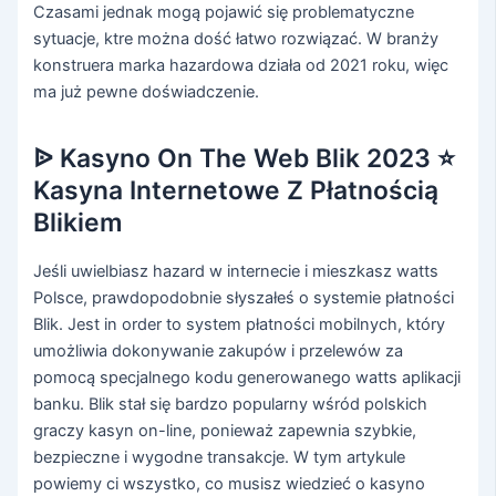
Czasami jednak mogą pojawić się problematyczne
sytuacje, ktre można dość łatwo rozwiązać. W branży
konstruera marka hazardowa działa od 2021 roku, więc
ma już pewne doświadczenie.
ᐉ Kasyno On The Web Blik 2023 ⭐
Kasyna Internetowe Z Płatnością
Blikiem
Jeśli uwielbiasz hazard w internecie i mieszkasz watts
Polsce, prawdopodobnie słyszałeś o systemie płatności
Blik. Jest in order to system płatności mobilnych, który
umożliwia dokonywanie zakupów i przelewów za
pomocą specjalnego kodu generowanego watts aplikacji
banku. Blik stał się bardzo popularny wśród polskich
graczy kasyn on-line, ponieważ zapewnia szybkie,
bezpieczne i wygodne transakcje. W tym artykule
powiemy ci wszystko, co musisz wiedzieć o kasyno