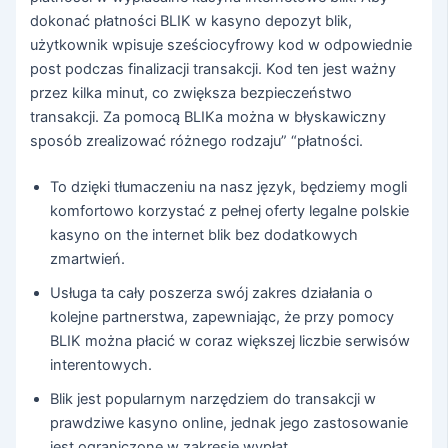
dokonać płatności BLIK w kasyno depozyt blik,
użytkownik wpisuje sześciocyfrowy kod w odpowiednie
post podczas finalizacji transakcji. Kod ten jest ważny
przez kilka minut, co zwiększa bezpieczeństwo
transakcji. Za pomocą BLIKa można w błyskawiczny
sposób zrealizować różnego rodzaju” “płatności.
To dzięki tłumaczeniu na nasz język, będziemy mogli
komfortowo korzystać z pełnej oferty legalne polskie
kasyno on the internet blik bez dodatkowych
zmartwień.
Usługa ta cały poszerza swój zakres działania o
kolejne partnerstwa, zapewniając, że przy pomocy
BLIK można płacić w coraz większej liczbie serwisów
interentowych.
Blik jest popularnym narzędziem do transakcji w
prawdziwe kasyno online, jednak jego zastosowanie
jest ograniczone w zakresie wypłat.