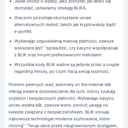
Jeżeli chodzi o wpłaty, jako priorytet, jak łatwo się
domyśleć, ustawiamy obsługę BLIKA.
Graczom pozostaje skorzystanie unces
alternatywnych metod, takich jak kryptowaluty bądź
e-portfel.
Wybierając odpowiednią metodę płatności, zawsze
wskazane jest” “sprawdzić, czy kasyno współpracuje
z BLIK oraz innymi preferowanymi metodami.
Wszystkie kody BLIK ważne są jedynie przez a couple
regarding minuty, po czym tracą swoją ważność.
Pomimo pewnych wad, automaty on the internet blik
oferują świetne doświadczenie dla tych, którzy szukają
szybkich i bezpiecznych płatności. Wybierając kasyno
unces wplata blik, zawsze warto zwrócić uwagę na
kwestie związane z bezpieczeństwem. BLIK stosuje
najnowsze technologie moderne szyfrowania, które
chronią” “Twoje dane przed nieuprawnionym dostępem.