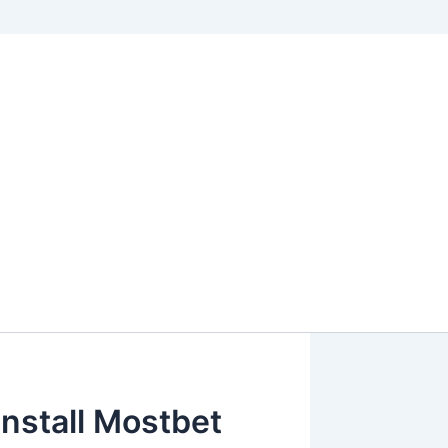
Install Mostbet