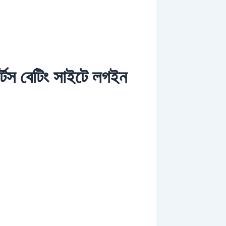
টস বেটিং সাইটে লগইন