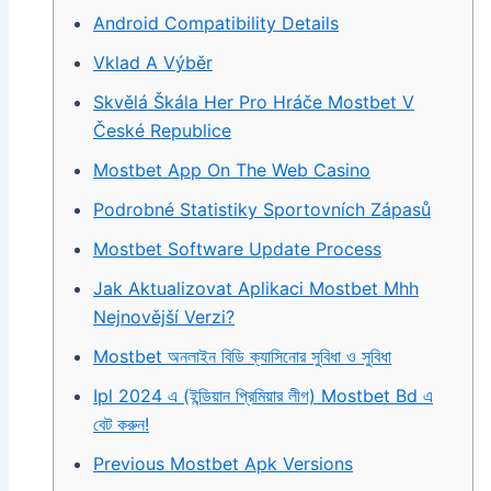
Android Compatibility Details
Vklad A Výběr
Skvělá Škála Her Pro Hráče Mostbet V
České Republice
Mostbet App On The Web Casino
Podrobné Statistiky Sportovních Zápasů
Mostbet Software Update Process
Jak Aktualizovat Aplikaci Mostbet Mhh
Nejnovější Verzi?
Mostbet অনলাইন বিডি ক্যাসিনোর সুবিধা ও সুবিধা
Ipl 2024 এ (ইন্ডিয়ান প্রিমিয়ার লীগ) Mostbet Bd এ
বেট করুন!
Previous Mostbet Apk Versions