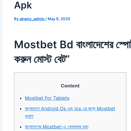
Apk ️
By
alramz_admin
/
May 6, 2025
Mostbet Bd বাংলাদেশের স্পোর্
করুন মোস্ট বেট”
Content
Mostbet For Tablets
বাংলাদেশে Android Os এবং Ios এর জন্য Mostbet
অ্যাপ
বাংলাদেশের Mostbet-এ খেলাধুলার ধরন