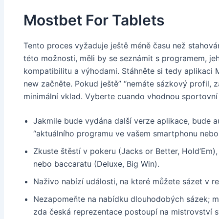
Mostbet For Tablets
Tento proces vyžaduje ještě méně času než stahování
této možnosti, měli by se seznámit s programem, j
kompatibilitu a výhodami. Stáhněte si tedy aplikaci 
new začněte. Pokud ještě” “nemáte sázkový profil, za
minimální vklad. Vyberte cuando vhodnou sportovní 
Jakmile bude vydána další verze aplikace, bude a
“aktuálního programu ve vašem smartphonu nebo j
Zkuste štěstí v pokeru (Jacks or Better, Hold’Em)
nebo baccaratu (Deluxe, Big Win).
Naživo nabízí události, na které můžete sázet v r
Nezapomeňte na nabídku dlouhodobých sázek; může
zda česká reprezentace postoupí na mistrovství s