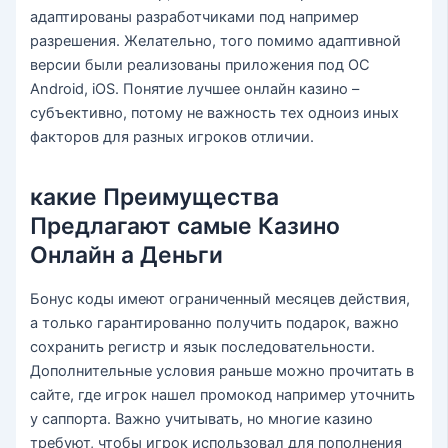
адаптированы разработчиками под например
разрешения. Желательно, того помимо адаптивной
версии были реализованы приложения под ОС
Android, iOS. Понятие лучшее онлайн казино –
субъективно, потому не важность тех одноиз иных
факторов для разных игроков отличии.
какие Преимущества
Предлагают самые Казино
Онлайн а Деньги
Бонус коды имеют ограниченный месяцев действия,
а только гарантированно получить подарок, важно
сохранить регистр и язык последовательности.
Дополнительные условия раньше можно прочитать в
сайте, где игрок нашел промокод например уточнить
у саппорта. Важно учитывать, но многие казино
требуют, чтобы игрок использовал для пополнения