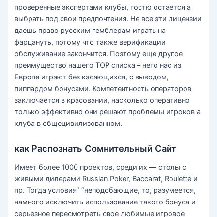
проверенные экспертами клубы, гостю остается а
выбрать под свои предпочтения. Не все эти лицензии
даешь право русским гемблерам играть на
фарцануть, потому что также верификации
обслуживание закончится. Поэтому еще другое
преимущество нашего TOP списка – него нас из
Европе играют без касающихся, с выводом,
пиппардом бонусами. Компетентность операторов
заключается в красовании, насколько оперативно
только эффективно они решают проблемы игроков а
клуба в общецивилизованном.
как Распознать Сомнительный Сайт
Имеет более 1000 проектов, среди их — столы с
живыми дилерами Russian Poker, Baccarat, Roulette и
пр. Тогда условия” “неподобающие, то, разумеется,
намного исключить использование такого бонуса и
серьезное пересмотреть свое любимые игровое