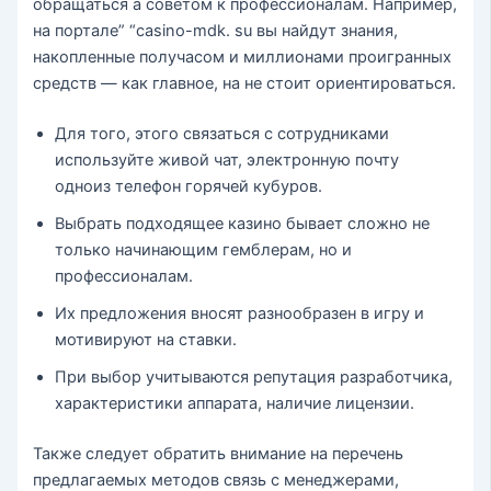
обращаться а советом к профессионалам. Например,
на портале” “casino-mdk. su вы найдут знания,
накопленные получасом и миллионами проигранных
средств — как главное, на не стоит ориентироваться.
Для того, этого связаться с сотрудниками
используйте живой чат, электронную почту
одноиз телефон горячей кубуров.
Выбрать подходящее казино бывает сложно не
только начинающим гемблерам, но и
профессионалам.
Их предложения вносят разнообразен в игру и
мотивируют на ставки.
При выбор учитываются репутация разработчика,
характеристики аппарата, наличие лицензии.
Также следует обратить внимание на перечень
предлагаемых методов связь с менеджерами,