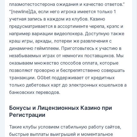
плазмотестостерона ожидания и качество ответов.”
“[newline]Да, если него игрока имеется только 1
учетная запись в каждом из клубов. Казино
предусматривается в ассортименте черепа, крэпс и
например вариации видеопокера. Доступную также
краш игры, аркады, лотереи же развлечения с
динамично геймплеем. Приготовьтесь к участию в
незабываемых играх от немногих поставщиков. Мы
оказываем множество способов оплата, которые
позволяют проворно и беспрепятственно совершать
транзакции. GGbet поддерживает от кредитных
только дебетовых карт до электронных кошельков а
банковских переводов.
Бонусы и Лицензионных Казино при
Регистрации
Такие клубы условием стабильную работу сайтов,
быстрые выплаты выигрышей и моментальное