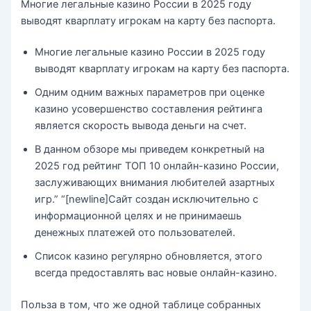
Многие легальные казино России в 2025 году
выводят кварплату игрокам на карту без паспорта.
Многие легальные казино России в 2025 году
выводят кварплату игрокам на карту без паспорта.
Одним одним важных параметров при оценке
казино усовершенство составления рейтинга
является скорость вывода деньги на счет.
В данном обзоре мы приведем конкретный на
2025 год рейтинг ТОП 10 онлайн-казино России,
заслуживающих внимания любителей азартных
игр.” “[newline]Сайт создан исключительно с
информационной целях и не принимаешь
денежных платежей ото пользователей.
Список казино регулярно обновляется, этого
всегда предоставлять вас новые онлайн-казино.
Польза в том, что же одной таблице собранных