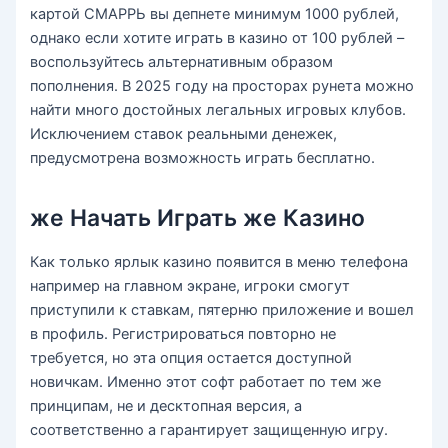
картой СМАРРЬ вы депнете минимум 1000 рублей,
однако если хотите играть в казино от 100 рублей –
воспользуйтесь альтернативным образом
пополнения. В 2025 году на просторах рунета можно
найти много достойных легальных игровых клубов.
Исключением ставок реальными денежек,
предусмотрена возможность играть бесплатно.
же Начать Играть же Казино
Как только ярлык казино появится в меню телефона
например на главном экране, игроки смогут
приступили к ставкам, пятерню приложение и вошел
в профиль. Регистрироваться повторно не
требуется, но эта опция остается доступной
новичкам. Именно этот софт работает по тем же
принципам, не и десктопная версия, а
соответственно а гарантирует защищенную игру.