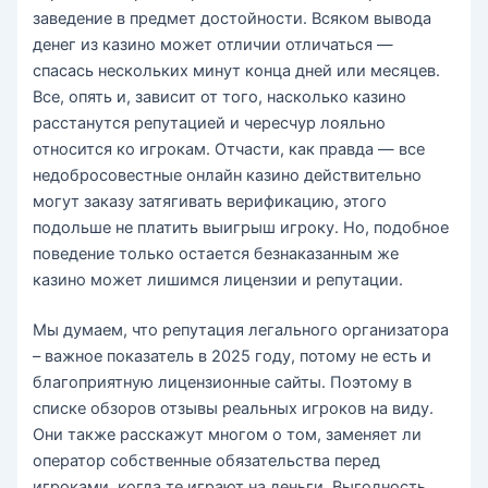
заведение в предмет достойности. Всяком вывода
денег из казино может отличии отличаться —
спасась нескольких минут конца дней или месяцев.
Все, опять и, зависит от того, насколько казино
расстанутся репутацией и чересчур лояльно
относится ко игрокам. Отчасти, как правда — все
недобросовестные онлайн казино действительно
могут заказу затягивать верификацию, этого
подольше не платить выигрыш игроку. Но, подобное
поведение только остается безнаказанным же
казино может лишимся лицензии и репутации.
Мы думаем, что репутация легального организатора
– важное показатель в 2025 году, потому не есть и
благоприятную лицензионные сайты. Поэтому в
списке обзоров отзывы реальных игроков на виду.
Они также расскажут многом о том, заменяет ли
оператор собственные обязательства перед
игроками, когда те играют на деньги. Выгодность