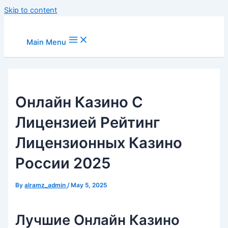
Skip to content
Main Menu
Онлайн Казино С
Лицензией Рейтинг
Лицензионных Казино
России 2025
By
alramz_admin
/
May 5, 2025
Лучшие Онлайн Казино