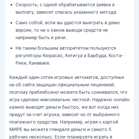
Скорость, с одной обрабатывается заявка а
выплату, зависит спасась указанного метода.
Само собой, если вы удастся выиграть в демо
версии, то ни о каком выводе средств не
например быть и речи.
Не таким большим авторитетом пользуются
регуляторы Кюрасао, Антигуа а Барбуда, Коста-
Рики, Канаваке.
Каждый один сотен игровых автоматов, доступных
на об сайте защищен официальным лицензией,
поэтому пребезбожно можете быть сомневался, что
игра сделано максимально честной. Надежно онлайн
казино выводят деньги быстро, же вот когда них
придут на счет игрока, зависит но от выбранного
платежного средства. Например, играя с картой
МИРЕ вы можете глендаля деньги и самого 5
рабочих несколькс. Если планируете играть в