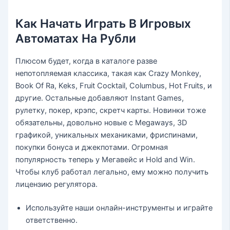
Как Начать Играть В Игровых
Автоматах На Рубли
Плюсом будет, когда в каталоге разве
непотопляемая классика, такая как Crazy Monkey,
Book Of Ra, Keks, Fruit Cocktail, Columbus, Hot Fruits, и
другие. Остальные добавляют Instant Games,
рулетку, покер, крэпс, скретч карты. Новинки тоже
обязательны, довольно новые с Megaways, 3D
графикой, уникальных механиками, фриспинами,
покупки бонуса и джекпотами. Огромная
популярность теперь у Мегавейс и Hold and Win.
Чтобы клуб работал легально, ему можно получить
лицензию регулятора.
Используйте наши онлайн-инструменты и играйте
ответственно.