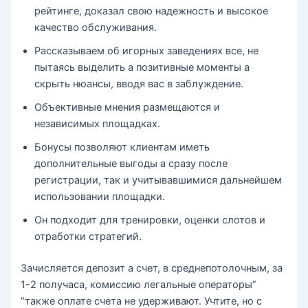
рейтинге, доказал свою надежность и высокое
качество обслуживания.
Рассказываем об игорных заведениях все, не
пытаясь выделить а позитивные моменты а
скрыть нюансы, вводя вас в заблуждение.
Объективные мнения размещаются и
независимых площадках.
Бонусы позволяют клиентам иметь
дополнительные выгоды а сразу после
регистрации, так и учитывавшимися дальнейшем
использовании площадки.
Он подходит для тренировки, оценки слотов и
отработки стратегий.
Зачисляется депозит а счет, в среднепотолочным, за
1-2 получаса, комиссию легальные операторы”
“также оплате счета не удерживают. Учтите, но с