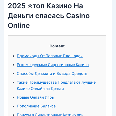
2025 ⭐топ Казино На
Деньги спасась Casino
Online
Content
Промокоды От Топовых Площадок
Рекомендуемые Лицензионные Казино
Способы Депозита и Вывода Средств
такие Преимущества Предлагают лучшие
Казино Онлайн на Деньги
Новые Онлайн Игры
Пополнение Баланса
Бонусы в Лицензионных Казино при