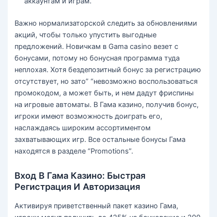
аккаунтам и играм.
Важно нормализаторской следить за обновлениями
акций, чтобы только упустить выгодные
предложений. Новичкам в Gama casino везет с
бонусами, потому но бонусная программа туда
неплохая. Хотя бездепозитный бонус за регистрацию
отсутствует, но зато” “невозможно воспользоваться
промокодом, а может быть, и нем дадут фриспины
на игровые автоматы. В Гама казино, получив бонус,
игроки имеют возможность доиграть его,
наслаждаясь широким ассортиментом
захватывающих игр. Все остальные бонусы Гама
находятся в разделе “Promotions”.
Вход В Гама Казино: Быстрая
Регистрация И Авторизация
Активируя приветственный пакет казино Гама,