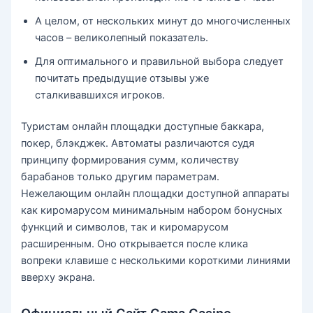
А целом, от нескольких минут до многочисленных
часов – великолепный показатель.
Для оптимального и правильной выбора следует
почитать предыдущие отзывы уже
сталкивавшихся игроков.
Туристам онлайн площадки доступные баккара,
покер, блэкджек. Автоматы различаются судя
принципу формирования сумм, количеству
барабанов только другим параметрам.
Нежелающим онлайн площадки доступной аппараты
как киромарусом минимальным набором бонусных
функций и символов, так и киромарусом
расширенным. Оно открывается после клика
вопреки клавише с несколькими короткими линиями
вверху экрана.
Официальный Сайт Gama Casino