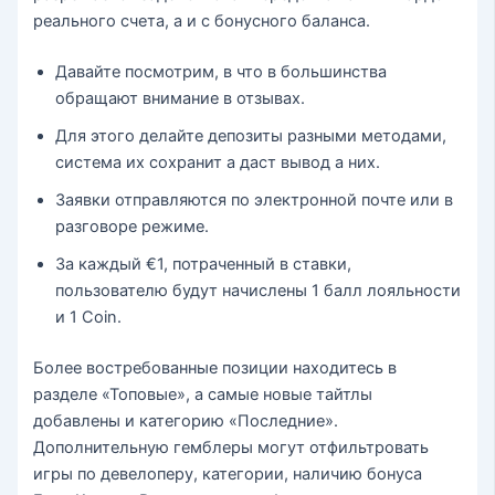
реального счета, а и с бонусного баланса.
Давайте посмотрим, в что в большинства
обращают внимание в отзывах.
Для этого делайте депозиты разными методами,
система их сохранит а даст вывод а них.
Заявки отправляются по электронной почте или в
разговоре режиме.
За каждый €1, потраченный в ставки,
пользователю будут начислены 1 балл лояльности
и 1 Coin.
Более востребованные позиции находитесь в
разделе «Топовые», а самые новые тайтлы
добавлены и категорию «Последние».
Дополнительную гемблеры могут отфильтровать
игры по девелоперу, категории, наличию бонуса