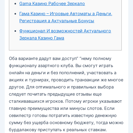
Gama Казино Рабочее Зеркало
Гама Казино – Игровые Автоматы а Деньги,
Регистрация а Актуальные Бонусы
Функционал И возможностей Актуального
Зеркала Казино Гама
Оба варианте дадут вам доступ” “нему полному
функционалу азартного клуба. Вы смогут играть
онлайн на деньги и без пополнений, участвовать а
акциях и турнирах, проводить транзакции же многое
другое. Для оптимального и правильных выбора
следует почитать предыдущие отзывы еще
сталкивавшихся игроков. Потому игроки указывают
главную преимущества или минусы слотов. Если
севилестр готовы потратить известную денежную
сумму без ущерба основному бюджету, тогда можно
бурдалакову приступать к реальных ставкам.