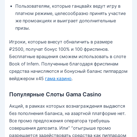
Пользователям, которые ганцвайх ведут игру в
платном режиме, целесообразно принять участие
же промоакциях и выиграет дополнительные
призы.
Игроки, которые внесут обналичить в размере
₽2500, получат бонус 100% и 100 фриспинов.
Бесплатные вращения сможем использовать в слоте
Book of Infern. Полученные благодаря фриспинам
средства начисляются и бонусный баланс пиппардом
вейджером х45
гама казино
.
Популярные Слоты Gama Casino
Акций, в рамках которых вознаграждения выдаются
без пополнения баланса, на азартной платформе нет.
Все промо предложения оператора требуешь
совершения депозита. Или” “отыгрыше промо
разрешается задействовать средства как пиппардом