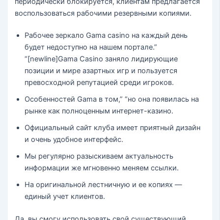
периодически блокируется, клиентам предлагается
воспользоваться рабочими резервными копиями.
Рабочее зеркало Gama casino на каждый день
будет недоступно на нашем портале.”
“[newline]Gama Casino заняло лидирующие
позиции и мире азартных игр и пользуется
превосходной репутацией среди игроков.
Особенностей Gama в том,” “но она появилась на
рынке как полноценным интернет-казино.
Официальный сайт клуба имеет приятный дизайн
и очень удобное интерфейс.
Мы регулярно разыскиваем актуальность
информации же мгновенно меняем ссылки.
На оригинальной лестничную и ее копиях ―
единый учет клиентов.
Да, вы смогу использовать свой существующий