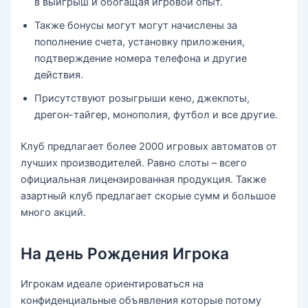
в выигрыш и обогащая игровой опыт.
Также бонусы могут могут начислены за
пополнение счета, установку приложения,
подтверждение номера телефона и другие
действия.
Присутствуют розыгрыши кено, джекпоты,
дрегон-тайгер, монополия, футбол и все другие.
Клуб предлагает более 2000 игровых автоматов от
лучших производителей. Равно слоты – всего
официальная лицензированная продукция. Также
азартный клуб предлагает скорые сумм и большое
много акций.
На день Рождения Игрока
Игрокам идеале ориентироваться на
конфиденциальные объявления которые потому