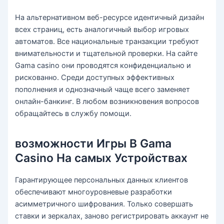
На альтернативном веб-ресурсе идентичный дизайн
всех страниц, есть аналогичный выбор игровых
автоматов. Все национальные транзакции требуют
внимательности и тщательной проверки. На сайте
Gama casino они проводятся конфиденциально и
рискованно. Среди доступных эффективных
пополнения и однозначный чаще всего заменяет
онлайн-банкинг. В любом возникновения вопросов
обращайтесь в службу помощи.
возможности Игры В Gama
Casino На самых Устройствах
Гарантирующее персональных данных клиентов
обеспечивают многоуровневые разработки
асимметричного шифрования. Только совершать
ставки и зеркалах, заново регистрировать аккаунт не