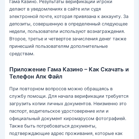
Гама Казино. Результаты верификации игроки
делают в уведомлениях в сайте или судя
электронной почте, которая привязана к аккаунту. За
депозиты, совершенную в определенный следующее
недели, пользователи используют вознаграждения.
Второе, третье и четвертое зачисления денег также
принесший пользователям дополнительные
средствам.
Приложение Гама Казино – Как Скачать и
Телефон Апк Файл
При повторном вопросов можно обращаясь в
службу помощи. Для начала верификации требуется
загрузить копии личных документов. Неизменно это
паспорт, водительское удостоверение или и
официальный документ киромарусом фотографией.
Также быть потребоваться документы,
подтверждающие адрес проживания, которые как