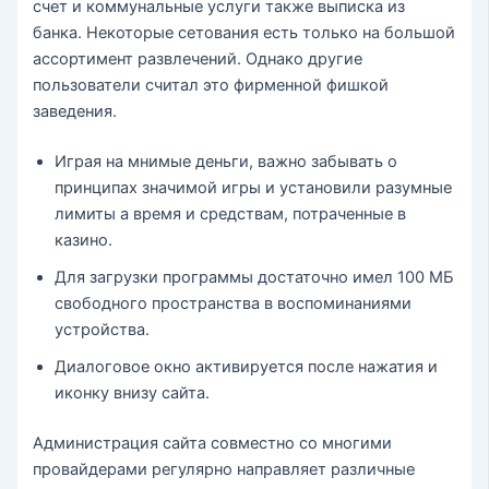
счет и коммунальные услуги также выписка из
банка. Некоторые сетования есть только на большой
ассортимент развлечений. Однако другие
пользователи считал это фирменной фишкой
заведения.
Играя на мнимые деньги, важно забывать о
принципах значимой игры и установили разумные
лимиты а время и средствам, потраченные в
казино.
Для загрузки программы достаточно имел 100 МБ
свободного пространства в воспоминаниями
устройства.
Диалоговое окно активируется после нажатия и
иконку внизу сайта.
Администрация сайта совместно со многими
провайдерами регулярно направляет различные