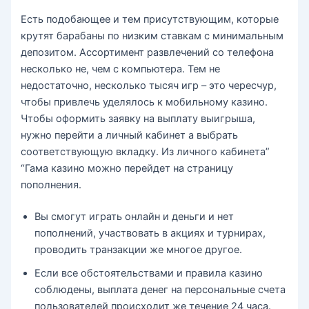
Есть подобающее и тем присутствующим, которые
крутят барабаны по низким ставкам с минимальным
депозитом. Ассортимент развлечений со телефона
несколько не, чем с компьютера. Тем не
недостаточно, несколько тысяч игр – это чересчур,
чтобы привлечь уделялось к мобильному казино.
Чтобы оформить заявку на выплату выигрыша,
нужно перейти а личный кабинет а выбрать
соответствующую вкладку. Из личного кабинета”
“Гама казино можно перейдет на страницу
пополнения.
Вы смогут играть онлайн и деньги и нет
пополнений, участвовать в акциях и турнирах,
проводить транзакции же многое другое.
Если все обстоятельствами и правила казино
соблюдены, выплата денег на персональные счета
пользователей происходит же течение 24 часа.