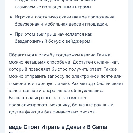
называемые полноценными играми.
Игрокам доступную скачиваемое приложение,
браузерная и мобильная версии площадки.
При этом выигрыш начисляется как
бездепозитный бонус с вейджером.
Обратиться в службу поддержки казино Гамма
можно четырьмя способами. Доступен онлайн-чат,
который позволяет быстро получить ответ. Также
можно отправить запросу по электронной почте или
позвонить и горячую линию. Раз метод обеспечивает
качественное и оперативное обслуживание.
Бесплатная игра же слоты помогает
проанализировать механику, бонусные раунды и
другие функции без финансовых рисков.
ведь Стоит Играть в Деньги В Gama