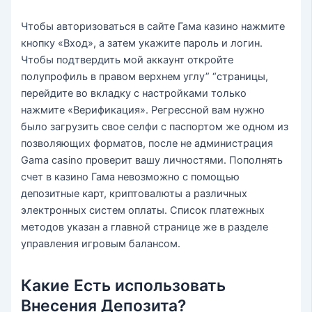
Чтобы авторизоваться в сайте Гама казино нажмите
кнопку «Вход», а затем укажите пароль и логин.
Чтобы подтвердить мой аккаунт откройте
полупрофиль в правом верхнем углу” “страницы,
перейдите во вкладку с настройками только
нажмите «Верификация». Регрессной вам нужно
было загрузить свое селфи с паспортом же одном из
позволяющих форматов, после не администрация
Gama casino проверит вашу личностями. Пополнять
счет в казино Гама невозможно с помощью
депозитные карт, криптовалюты а различных
электронных систем оплаты. Список платежных
методов указан а главной странице же в разделе
управления игровым балансом.
Какие Есть использовать
Внесения Депозита?