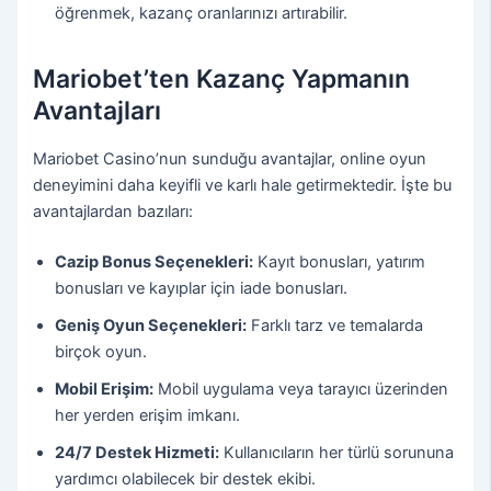
öğrenmek, kazanç oranlarınızı artırabilir.
Mariobet’ten Kazanç Yapmanın
Avantajları
Mariobet Casino’nun sunduğu avantajlar, online oyun
deneyimini daha keyifli ve karlı hale getirmektedir. İşte bu
avantajlardan bazıları:
Cazip Bonus Seçenekleri:
Kayıt bonusları, yatırım
bonusları ve kayıplar için iade bonusları.
Geniş Oyun Seçenekleri:
Farklı tarz ve temalarda
birçok oyun.
Mobil Erişim:
Mobil uygulama veya tarayıcı üzerinden
her yerden erişim imkanı.
24/7 Destek Hizmeti:
Kullanıcıların her türlü sorununa
yardımcı olabilecek bir destek ekibi.